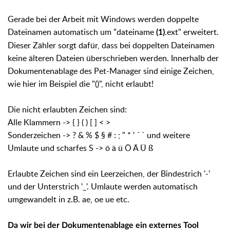
Gerade bei der Arbeit mit Windows werden doppelte
Dateinamen automatisch um "dateiname
.ext" erweitert.
(1)
Dieser Zähler sorgt dafür, dass bei doppelten Dateinamen
keine älteren Dateien überschrieben werden. Innerhalb der
Dokumentenablage des Pet-Manager sind einige Zeichen,
wie hier im Beispiel die "()", nicht erlaubt!
Die nicht erlaubten Zeichen sind:
Alle Klammern -> { } ( ) [ ] < >
Sonderzeichen -> ? & % $ § # : ; " * ' ´ ` und weitere
Umlaute und scharfes S -> ö ä ü Ö Ä Ü ß
Erlaubte Zeichen sind ein Leerzeichen, der Bindestrich '-'
und der Unterstrich '_'. Umlaute werden automatisch
umgewandelt in z.B. ae, oe ue etc.
Da wir bei der Dokumentenablage ein externes Tool